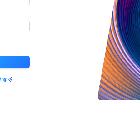
ăng ký