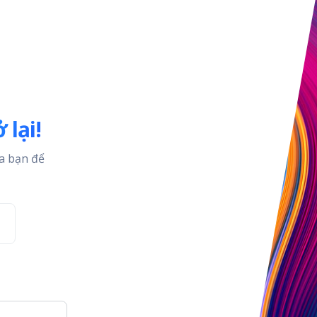
 lại!
a bạn để